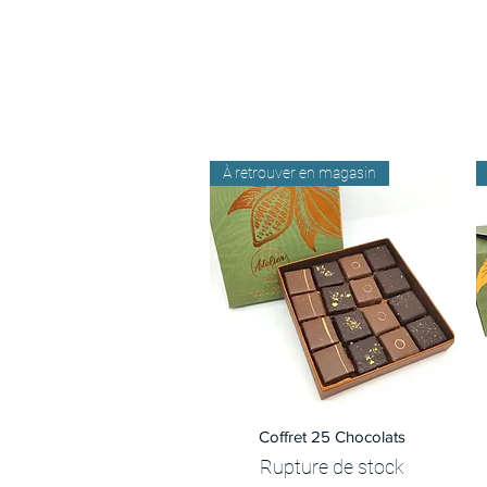
À retrouver en magasin
Aperçu rapide
Coffret 25 Chocolats
Rupture de stock