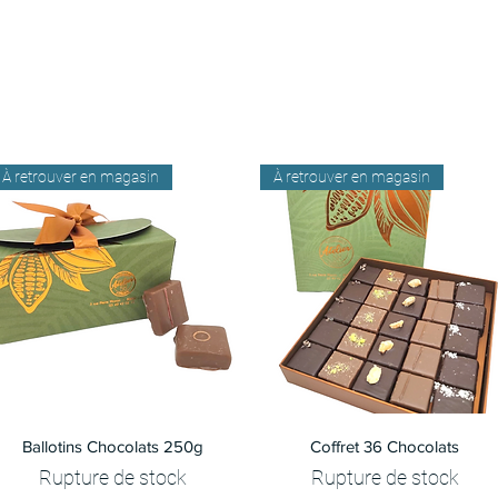
À retrouver en magasin
À retrouver en magasin
Aperçu rapide
Aperçu rapide
Ballotins Chocolats 250g
Coffret 36 Chocolats
Rupture de stock
Rupture de stock