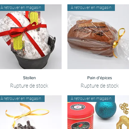
À retrouver en magasin
À retrouver en magasin
Aperçu rapide
Aperçu rapide
Stollen
Pain d'épices
Rupture de stock
Rupture de stock
À retrouver en magasin
À retrouver en magasin