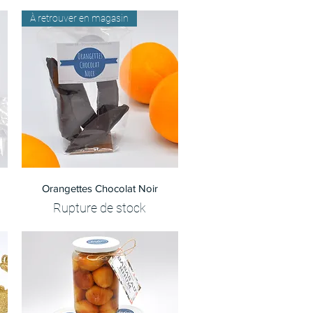
À retrouver en magasin
Aperçu rapide
Orangettes Chocolat Noir
Rupture de stock