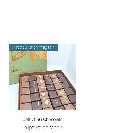
À retrouver en magasin
Aperçu rapide
Coffret 56 Chocolats
Rupture de stock