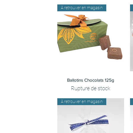
À retrouver en magasin
Aperçu rapide
Ballotins Chocolats 125g
Rupture de stock
À retrouver en magasin