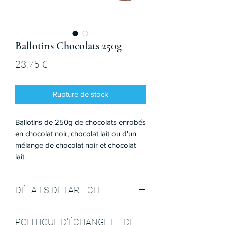
Ballotins Chocolats 250g
Prix
23,75 €
Rupture de stock
Ballotins de 250g de chocolats enrobés
en chocolat noir, chocolat lait ou d'un
mélange de chocolat noir et chocolat
lait.
DÉTAILS DE L'ARTICLE
Le ballotin de 250g.
POLITIQUE D'ÉCHANGE ET DE
Parfums selectionnés selon la