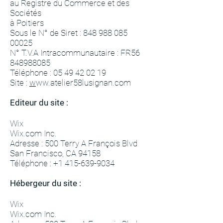
au Registre du Commerce et des
Sociétés
à Poitiers
Sous le N° de Siret :
848 988 085
00025
N° T.V.A Intracommunautaire : FR56
848988085
Téléphone :
05 49 42 02 19
Site :
w
ww.atelier58lusignan.com
Editeur du site :
Wix
Wix.com Inc.
Adresse : 500 Terry A François Blvd
San Francisco, CA 94158
Téléphone :
+1 415-639-9034
Hébergeur du site :
Wix
Wix.com Inc.