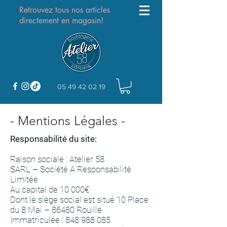
Retrouvez tous nos articles
directement en magasin!
05 49 42 02 19
- Mentions Légales -
Responsabilité du site:
Raison sociale : Atelier 58
SARL – Société A Responsabilité
Limitée
Au capital de 10 000€
Dont le siège social est situé 10 Place
du 8 Mai – 86480 Rouillé
Immatriculée :
848 988 085